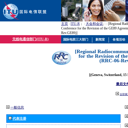
主页
:
ITU-R
； :
大会和会议
; :
: [Regional Ra
Conference for the Revision of the GE89 Agree
Rev.GE89)]
无线电通信部门(ITU-R)
国际电联三大部门
新闻室
各项活动
[Regional Radiocommun
for the Revision of t
(RRC-06-Re
[(Geneva, Switzerland, 15
最后文
全部展
一般信息
代表注册