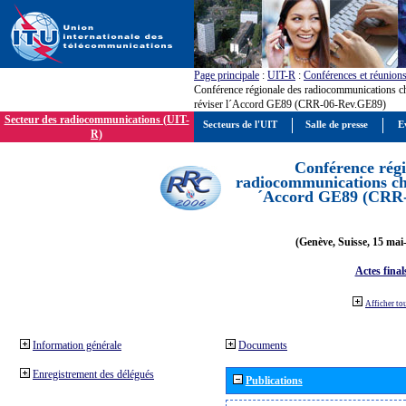
Page principale
:
UIT-R
:
Conférences et réunion
Conférence régionale des radiocommunications c
réviser l´Accord GE89 (CRR-06-Rev.GE89)
Secteur des radiocommunications (UIT-
Secteurs de l'UIT
Salle de presse
E
R)
Conférence régi
radiocommunications cha
´Accord GE89 (CRR
(Genève, Suisse, 15 mai
Actes final
Afficher to
Information générale
Documents
Enregistrement des délégués
Publications