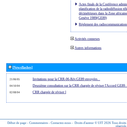
Actes finals de la Conférence admini
planification de la radiodiffusion té
décimétriques dans la Zone africaine
Genève 1989(GE89)
Réglement des radiocommunication
Activités connexes
Autres informations
[Newsflashes]
Invitations pour la CRR-06-Rév.GE89 envoyées...
21/06/05
Deuxième consultation sur la CRR chargée de réviser l'Accord GE89..
04/10/04
CRR chargée de réviser l
02/08/04
Début de page
-
Commentaires
-
Contactez-nous
-
Droits d'auteur © UIT 2026
Tous droits
réservés