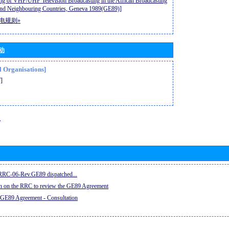
ng of VHF/UHF Television Broadcasting in the African Broadcasting
nd Neighbouring Countries, Geneva 1989(GE89)]
电规则»
动
l Organisations]
]
息
e RRC-06-Rev.GE89 dispatched...
on on the RRC to review the GE89 Agreement
 GE89 Agreement - Consultation