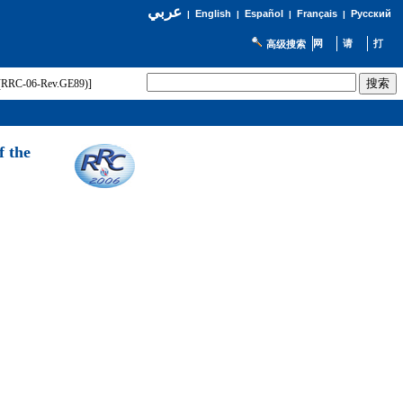
عربي
English
Español
Français
Русский
|
|
|
|
高级搜索
t (RRC-06-Rev.GE89)]
f the