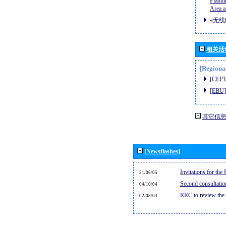
Planni
Area a
«无线
相关活
[Regiona
[CEPT
[EBU]
其它信
[Newsflashes]
Invitations for th
21/06/05
Second consultati
04/10/04
RRC to review the
02/08/04