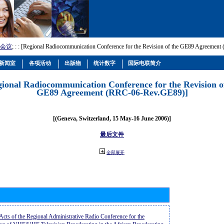
会议
; :
: [Regional Radiocommunication Conference for the Revision of the GE89 Agreemen
新闻室
各项活动
出版物
统计数字
国际电联简介
gional Radiocommunication Conference for the Revision o
GE89 Agreement (RRC-06-Rev.GE89)]
[(Geneva, Switzerland, 15 May-16 June 2006)]
最后文件
全部展开
 Acts of the Regional Administrative Radio Conference for the