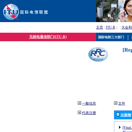
主页
:
ITU-R
； :
大会和
无线电通信部门(ITU-R)
国际电联三大部门
[Re
一般信息
文件
代表注册
出版物
[Final