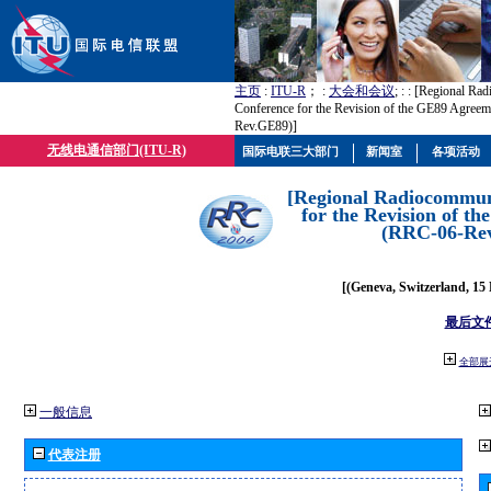
主页
:
ITU-R
； :
大会和会议
; :
: [Regional Ra
Conference for the Revision of the GE89 Agree
Rev.GE89)]
无线电通信部门(ITU-R)
国际电联三大部门
新闻室
各项活动
[Regional Radiocommun
for the Revision of t
(RRC-06-Re
[(Geneva, Switzerland, 15
最后文
全部展
一般信息
代表注册