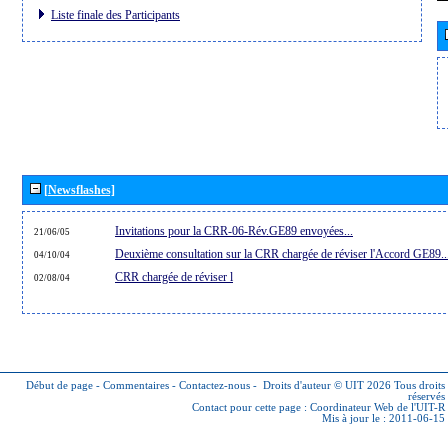
Liste finale des Participants
[Newsflashes]
Invitations pour la CRR-06-Rév.GE89 envoyées...
21/06/05
Deuxième consultation sur la CRR chargée de réviser l'Accord GE89..
04/10/04
CRR chargée de réviser l
02/08/04
Début de page
-
Commentaires
-
Contactez-nous
-
Droits d'auteur © UIT 2026
Tous droits
réservés
Contact pour cette page :
Coordinateur Web de l'UIT-R
Mis à jour le : 2011-06-15