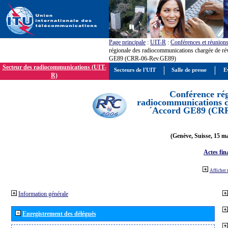
Page principale
:
UIT-R
:
Conférences et réunion
régionale des radiocommunications chargée de ré
GE89 (CRR-06-Rev.GE89)
Secteur des radiocommunications (UIT-
Secteurs de l'UIT
Salle de presse
E
R)
Conférence rég
radiocommunications ch
´Accord GE89 (CR
(Genève, Suisse, 15 ma
Actes fin
Afficher 
Information générale
Enregistrement des délégués