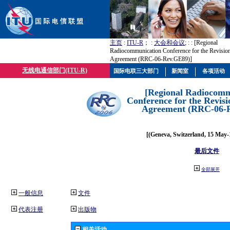
主页
:
ITU-R
； :
大会和会议
; :
: [Regional
Radiocommunication Conference for the Revisio
Agreement (RRC-06-Rev.GE89)]
无线电通信部门(ITU-R)
国际电联三大部门
新闻室
各项活动
[Regional Radiocomm
Conference for the Revisi
Agreement (RRC-06-
[(Geneva, Switzerland, 15 May-
最后文件
全部展开
一般信息
文件
代表注册
出版物
相关活动