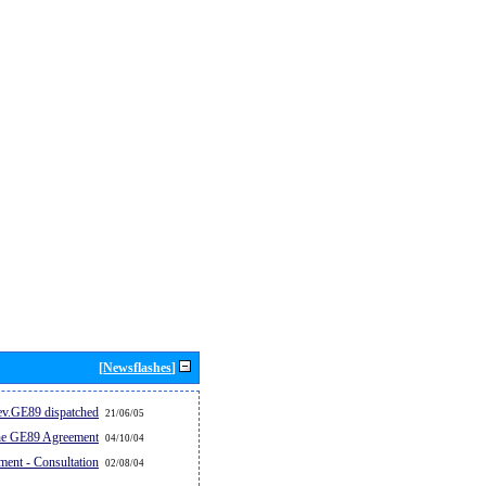
[Newsflashes]
v.GE89 dispatched...
21/06/05
the GE89 Agreement
04/10/04
ent - Consultation
02/08/04