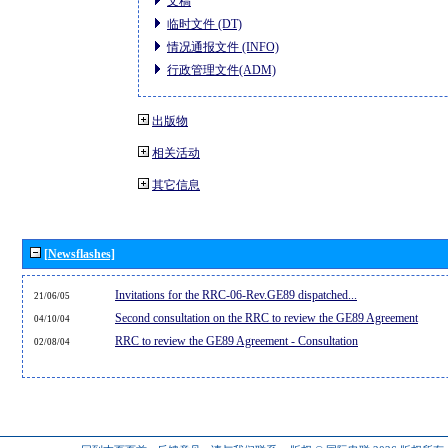
文稿
临时文件 (DT)
情况通报文件 (INFO)
行政管理文件(ADM)
出版物
相关活动
其它信息
[Newsflashes]
Invitations for the RRC-06-Rev.GE89 dispatched...
21/06/05
Second consultation on the RRC to review the GE89 Agreement
04/10/04
RRC to review the GE89 Agreement - Consultation
02/08/04