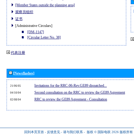
[Member States outside the planning area]
观察员组织
证书
[Administrative Circulars]
[DM-1147]
[Circular Letter No. 38]
代表注册
[Newsflashes]
Invitations for the RRC-06-Rev.GE89 dispatched...
21/06/05
Second consultation on the RRC to review the GE89 Agreement
04/10/04
RRC to review the GE89 Agreement - Consultation
02/08/04
回到本页页首
-
反馈意见
-
请与我们联系
-
版权 © 国际电联 2026
版权所有