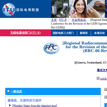
主页
:
ITU-R
； :
大会和会议
; :
: [Regional Ra
Conference for the Revision of the GE89 Agree
Rev.GE89)]
无线电通信部门(ITU-R)
国际电联三大部门
新闻室
各项活动
[Regional Radiocommun
for the Revision of t
(RRC-06-Re
[(Geneva, Switzerland, 15
最后文
全部展
一般信息
邀请函、注册和其它函件
[Member States from the planning area]