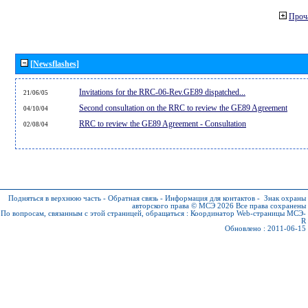
Проч
[Newsflashes]
Invitations for the RRC-06-Rev.GE89 dispatched...
21/06/05
Second consultation on the RRC to review the GE89 Agreement
04/10/04
RRC to review the GE89 Agreement - Consultation
02/08/04
Подняться в верхнюю часть
-
Обратная связь
-
Информация для контактов
-
Знак охраны
авторского права © МСЭ 2026
Все права сохранены
По вопросам, связанным с этой страницей, обращаться :
Координатор Web-страницы МСЭ-
R
Обновлено : 2011-06-15