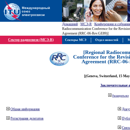
Домашний
:
МСЭ-R
:
Конференции и собрани
Radiocommunication Conference for the Revisio
Agreement (RRC-06-Rev.GE89)]
Сектор радиосвязи (МСЭ-R)
Секторы МСЭ
Отдел новостей
М
[Regional Radiocom
Conference for the Revis
Agreement (RRC-06-
[(Geneva, Switzerland, 15 May
Заключительные 
Расширить все
Общая информация
Доку
Регистрация делегатов
Публ
Связа