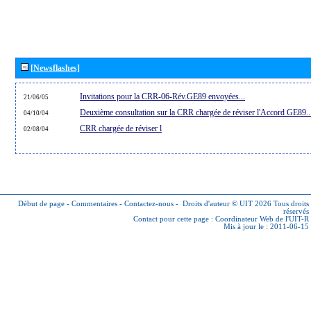
[Newsflashes]
Invitations pour la CRR-06-Rév.GE89 envoyées...
21/06/05
Deuxième consultation sur la CRR chargée de réviser l'Accord GE89..
04/10/04
CRR chargée de réviser l
02/08/04
Début de page
-
Commentaires
-
Contactez-nous
-
Droits d'auteur © UIT 2026
Tous droits
réservés
Contact pour cette page :
Coordinateur Web de l'UIT-R
Mis à jour le : 2011-06-15