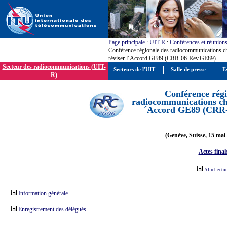
Page principale
:
UIT-R
:
Conférences et réunion
Conférence régionale des radiocommunications c
réviser l´Accord GE89 (CRR-06-Rev.GE89)
Secteur des radiocommunications (UIT-
Secteurs de l'UIT
Salle de presse
E
R)
Conférence régi
radiocommunications cha
´Accord GE89 (CRR
(Genève, Suisse, 15 mai
Actes final
Afficher to
Information générale
Enregistrement des délégués