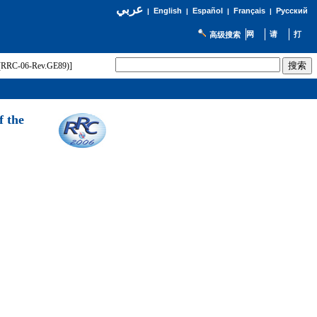
عربي
English
Español
Français
Русский
|
|
|
|
高级搜索
t (RRC-06-Rev.GE89)]
f the