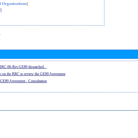
l Organisations]
]
息
e RRC-06-Rev.GE89 dispatched...
on on the RRC to review the GE89 Agreement
 GE89 Agreement - Consultation