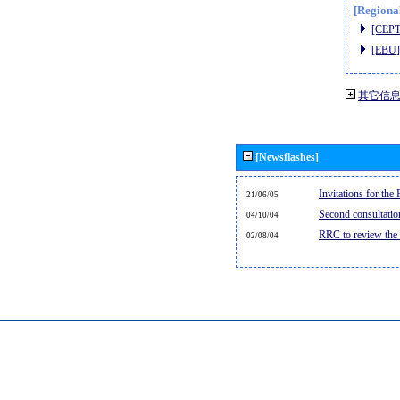
[Regiona
[CEPT
[EBU]
其它信
[Newsflashes]
Invitations for th
21/06/05
Second consultati
04/10/04
RRC to review the
02/08/04