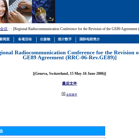
会议
; :
: [Regional Radiocommunication Conference for the Revision of the GE89 Agreemen
新闻室
各项活动
出版物
统计数字
国际电联简介
gional Radiocommunication Conference for the Revision o
GE89 Agreement (RRC-06-Rev.GE89)]
[(Geneva, Switzerland, 15 May-16 June 2006)]
最后文件
全部展开
动