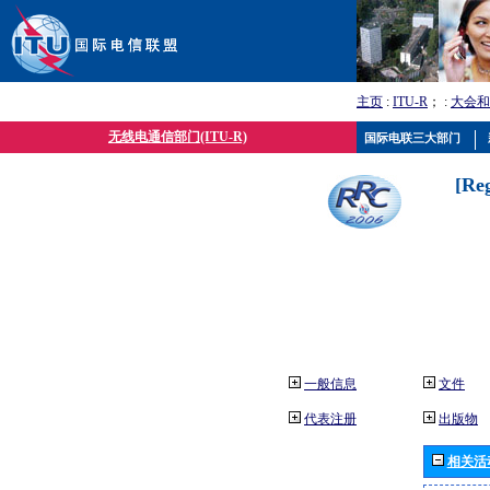
主页
:
ITU-R
； :
大会和
无线电通信部门(ITU-R)
国际电联三大部门
[Re
一般信息
文件
代表注册
出版物
相关活