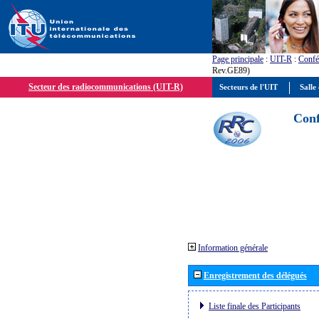
Page principale
:
UIT-R
:
Confé
Rev.GE89)
Secteur des radiocommunications (UIT-R)
Secteurs de l'UIT
Salle 
Conf
Information générale
Enregistrement des délégués
Liste finale des Participants