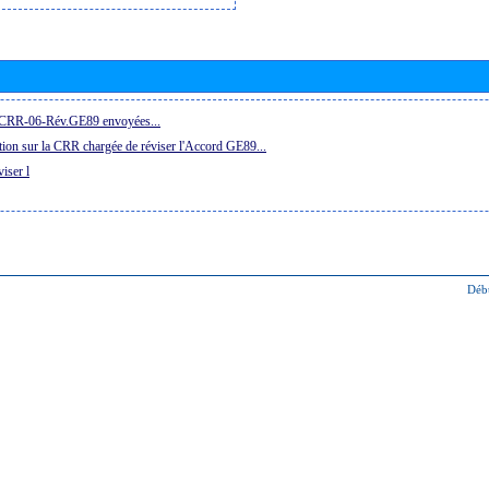
la CRR-06-Rév.GE89 envoyées...
ion sur la CRR chargée de réviser l'Accord GE89...
iser l
Déb