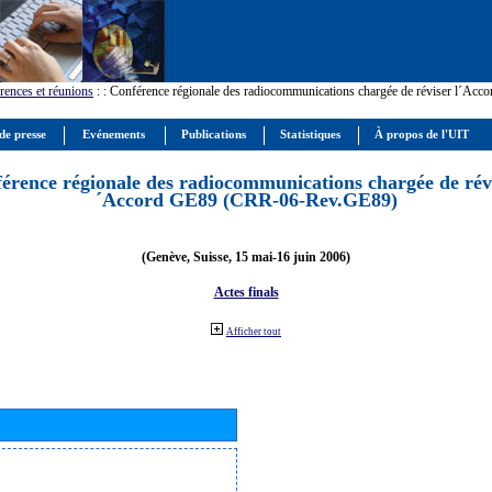
rences et réunions
:
: Conférence régionale des radiocommunications chargée de réviser l´Ac
de presse
Evénements
Publications
Statistiques
À propos de l'UIT
érence régionale des radiocommunications chargée de révi
´Accord GE89 (CRR-06-Rev.GE89)
(Genève, Suisse, 15 mai-16 juin 2006)
Actes finals
Afficher tout