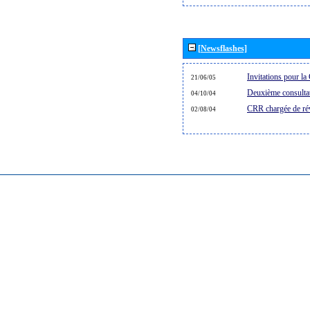
[Newsflashes]
Invitations pour 
21/06/05
Deuxième consultat
04/10/04
CRR chargée de rév
02/08/04