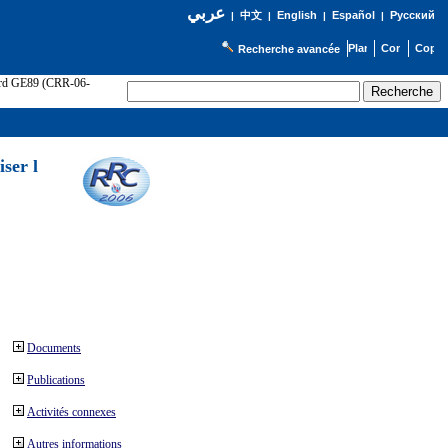
عربي
English
Español
Русский
|
中文
|
|
|
Recherche avancée
cord GE89 (CRR-06-
ser l
Documents
Publications
Activités connexes
Autres informations