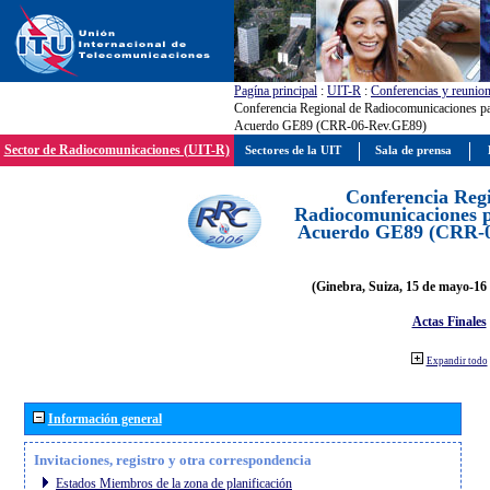
Pagína principal
:
UIT-R
:
Conferencias y reunio
Conferencia Regional de Radiocomunicaciones par
Acuerdo GE89 (CRR-06-Rev.GE89)
Sector de Radiocomunicaciones (UIT-R)
Sectores de la UIT
Sala de prensa
Conferencia Reg
Radiocomunicaciones pa
Acuerdo GE89 (CRR-
(Ginebra, Suiza, 15 de mayo-16 
Actas Finales
Expandir todo
Información general
Invitaciones, registro y otra correspondencia
Estados Miembros de la zona de planificación