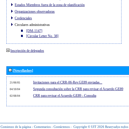
Estados Miembros fuera de la zona de planificación
Organizaciones observadoras
Credenciales
Circulares administrativas
[DM-1147]
[Circular Letter No. 38]
Inscripción de delegados
[Newsflashes]
Invitaciones para el CRR-06-Rev.GE89 enviadas...
21/06/05
Segunda consultación sobre la CRR para revisar el Acuerdo GE89
04/10/04
CRR para revisar el Acuerdo GE89 - Consulta
02/08/04
Comienzo de la página
-
Comentarios
-
Contáctenos
-
Copyright © UIT 2026
Reservados todos