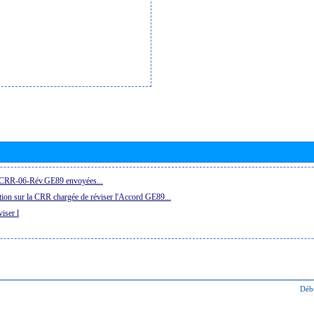
la CRR-06-Rév.GE89 envoyées...
ion sur la CRR chargée de réviser l'Accord GE89...
iser l
Déb