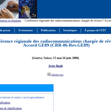
rences et réunions
:
: Conférence régionale des radiocommunications chargée de réviser l´Ac
de presse
Evénements
Publications
Statistiques
À propos de l'UIT
érence régionale des radiocommunications chargée de révi
´Accord GE89 (CRR-06-Rev.GE89)
(Genève, Suisse, 15 mai-16 juin 2006)
Actes finals
Afficher tout
strement et autre correspondance
ification
ne de planification