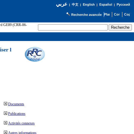
عربي
English
Español
Русский
|
中文
|
|
|
Recherche avancée
cord GE89 (CRR-06-
ser l
Documents
Publications
Activités connexes
Autres informations