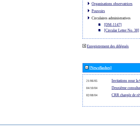
Organisations observatrices
Pouvoirs
Circulaires administratives
[DM-1147]
[Circular Letter No. 38]
Enregistrement des délégués
[Newsflashes]
Invitations pour 
21/06/05
Deuxième consultat
04/10/04
CRR chargée de rév
02/08/04