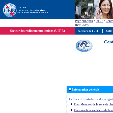
Page principale
:
UIT-R
:
Confé
Rev.GE89)
Secteur des radiocommunications (UIT-R)
Secteurs de l'UIT
Salle 
Conf
Information générale
Lettres d´invitations, d´enregi
Etats Membres de la zone de plan
Etats membres en dehors de la zo