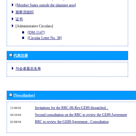
[Member States outside the planning area]
观察员组织
证书
[Administrative Circulars]
[DM-1147]
[Circular Letter No. 38]
代表注册
与会者最后名单
[Newsflashes]
Invitations for the RRC-06-Rev.GE89 dispatched...
21/06/05
Second consultation on the RRC to review the GE89 Agreement
04/10/04
RRC to review the GE89 Agreement - Consultation
02/08/04