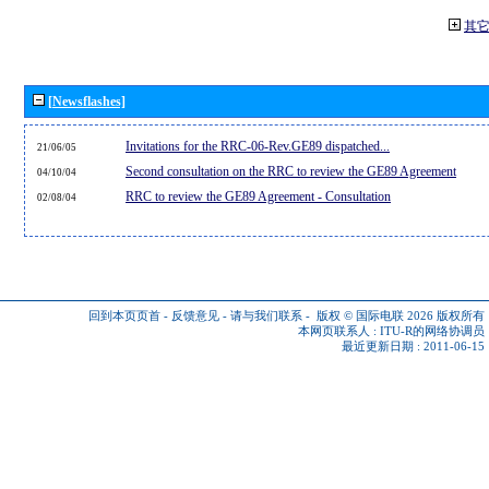
其
[Newsflashes]
Invitations for the RRC-06-Rev.GE89 dispatched...
21/06/05
Second consultation on the RRC to review the GE89 Agreement
04/10/04
RRC to review the GE89 Agreement - Consultation
02/08/04
回到本页页首
-
反馈意见
-
请与我们联系
-
版权 © 国际电联 2026
版权所有
本网页联系人 :
ITU-R的网络协调员
最近更新日期 : 2011-06-15