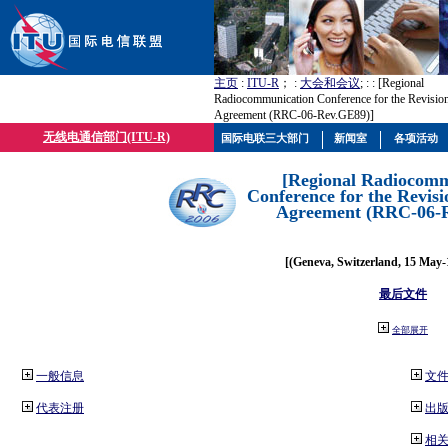
主页
:
ITU-R
； :
大会和会议
; :
: [Regional
Radiocommunication Conference for the Revisio
Agreement (RRC-06-Rev.GE89)]
无线电通信部门(ITU-R)
国际电联三大部门
新闻室
各项活动
[Regional Radiocomm
Conference for the Revisi
Agreement (RRC-06-
[(Geneva, Switzerland, 15 May-
最后文件
全部展开
一般信息
文
代表注册
出
相