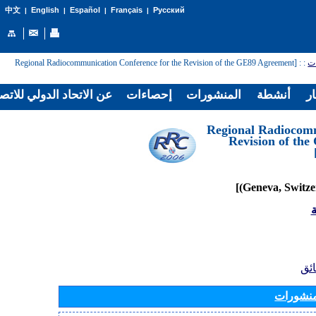
English
Español
Français
Русский
中文
|
|
|
|
: [Regional Radiocommunication Conference for the Revision of the GE89 Agreement
:
ات
ار
أنشطة
المنشورات
إحصاءات
عن الاتحاد الدولي للاتص
[Regional Radiocom
Revision of th
ة
ائق
منشورات