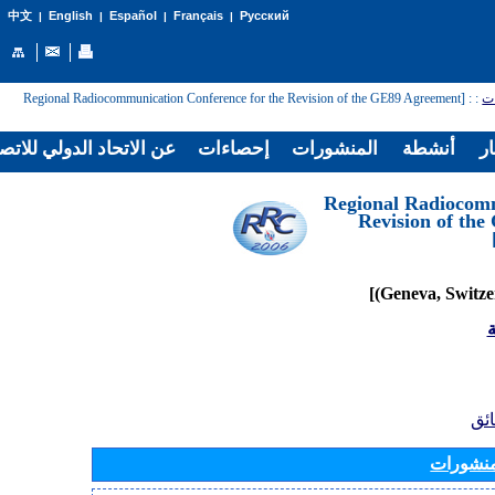
English
Español
Français
Русский
中文
|
|
|
|
: [Regional Radiocommunication Conference for the Revision of the GE89 Agreement
:
ات
ار
أنشطة
المنشورات
إحصاءات
عن الاتحاد الدولي للاتص
[Regional Radiocom
Revision of th
ة
ائق
منشورات