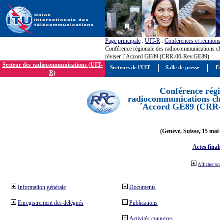
Page principale
:
UIT-R
:
Conférences et réunion
Conférence régionale des radiocommunications c
réviser l´Accord GE89 (CRR-06-Rev.GE89)
Secteur des radiocommunications (UIT-
Secteurs de l'UIT
Salle de presse
E
R)
Conférence régi
radiocommunications cha
´Accord GE89 (CRR
(Genève, Suisse, 15 mai
Actes final
Afficher to
Information générale
Documents
Enregistrement des délégués
Publications
Activités connexes