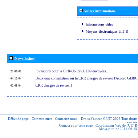
Autres informations
Informations utiles
Moyens électroniques UIT-R
[Newsflashes]
Invitations pour la CRR-06-Rév.GE89 envoyées...
21/06/05
Deuxième consultation sur la CRR chargée de réviser l'Accord GE89..
04/10/04
CRR chargée de réviser l
02/08/04
Début de page
-
Commentaires
-
Contactez-nous
-
Droits d'auteur © UIT 2026
Tous droits
réservés
Contact pour cette page :
Coordinateur Web de l'UIT-R
Mis à jour le : 2011-06-15