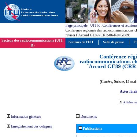
Page principale
:
UIT-R
:
Conférences et réunion
Conférence régionale des radiocommunications c
réviser l´Accord GE89 (CRR-06-Rev.GE89)
Secteur des radiocommunications (UIT-
Secteurs de l'UIT
Salle de presse
E
R)
Conférence régi
radiocommunications cha
´Accord GE89 (CRR
(Genève, Suisse, 15 mai
Actes final
Afficher to
Information générale
Documents
Enregistrement des délégués
Publications