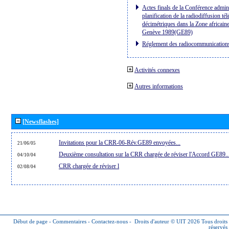
Actes finals de la Conférence admini
planification de la radiodiffusion té
décimétriques dans la Zone africaine
Genève 1989(GE89)
Réglement des radiocommunication
Activités connexes
Autres informations
[Newsflashes]
Invitations pour la CRR-06-Rév.GE89 envoyées...
21/06/05
Deuxième consultation sur la CRR chargée de réviser l'Accord GE89..
04/10/04
CRR chargée de réviser l
02/08/04
Début de page
-
Commentaires
-
Contactez-nous
-
Droits d'auteur © UIT 2026
Tous droits
réservés