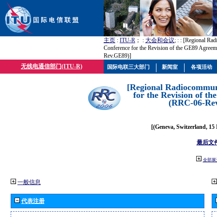
主页
:
ITU-R
； :
大会和会议
; :
: [Regional Ra
Conference for the Revision of the GE89 Agree
Rev.GE89)]
无线电通信部门(ITU-R)
国际电联三大部门
新闻室
各项活动
[Regional Radiocommun
for the Revision of t
(RRC-06-Re
[(Geneva, Switzerland, 15
最后文
全部展
一般信息
代表注册