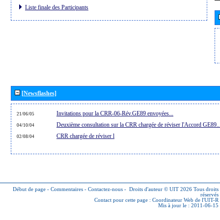
Liste finale des Participants
[Newsflashes]
Invitations pour la CRR-06-Rév.GE89 envoyées...
21/06/05
Deuxième consultation sur la CRR chargée de réviser l'Accord GE89..
04/10/04
CRR chargée de réviser l
02/08/04
Début de page
-
Commentaires
-
Contactez-nous
-
Droits d'auteur © UIT 2026
Tous droits
réservés
Contact pour cette page :
Coordinateur Web de l'UIT-R
Mis à jour le : 2011-06-15