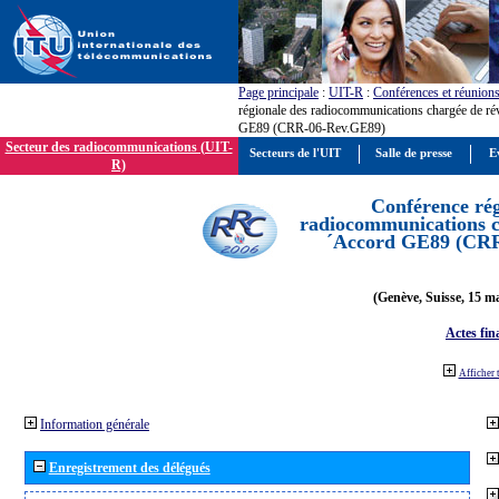
Page principale
:
UIT-R
:
Conférences et réunion
régionale des radiocommunications chargée de ré
GE89 (CRR-06-Rev.GE89)
Secteur des radiocommunications (UIT-
Secteurs de l'UIT
Salle de presse
E
R)
Conférence rég
radiocommunications ch
´Accord GE89 (CR
(Genève, Suisse, 15 ma
Actes fin
Afficher 
Information générale
Enregistrement des délégués