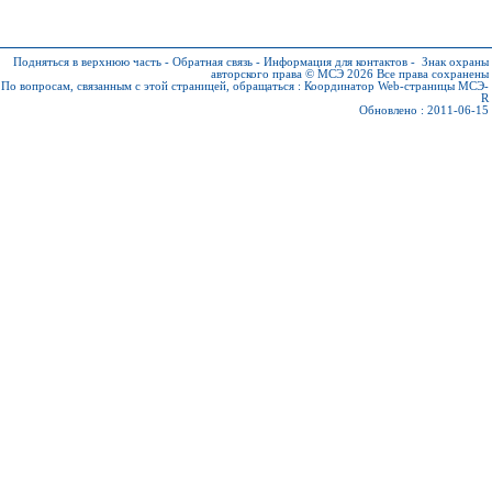
Подняться в верхнюю часть
-
Обратная связь
-
Информация для контактов
-
Знак охраны
авторского права © МСЭ 2026
Все права сохранены
По вопросам, связанным с этой страницей, обращаться :
Координатор Web-страницы МСЭ-
R
Обновлено : 2011-06-15