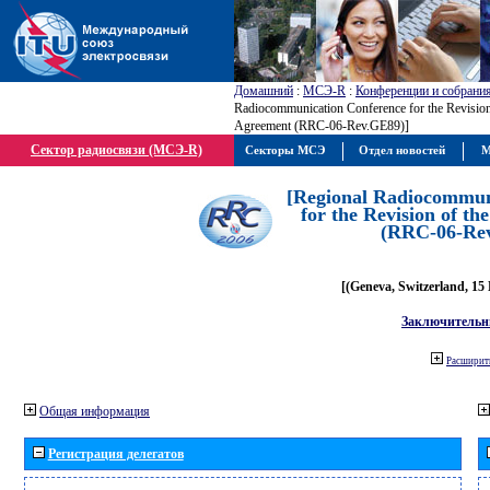
Домашний
:
МСЭ-R
:
Конференции и собрани
Radiocommunication Conference for the Revisio
Agreement (RRC-06-Rev.GE89)]
Сектор радиосвязи (МСЭ-R)
Секторы МСЭ
Отдел новостей
М
[Regional Radiocommun
for the Revision of t
(RRC-06-Re
[(Geneva, Switzerland, 15
Заключительн
Расширить
Общая информация
Регистрация делегатов