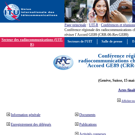
Page principale
:
UIT-R
:
Conférences et réunion
Conférence régionale des radiocommunications c
réviser l´Accord GE89 (CRR-06-Rev.GE89)
Secteur des radiocommunications (UIT-
Secteurs de l'UIT
Salle de presse
E
R)
Conférence régi
radiocommunications cha
´Accord GE89 (CRR
(Genève, Suisse, 15 mai
Actes final
Afficher to
Information générale
Documents
Enregistrement des délégués
Publications
Activités connexes