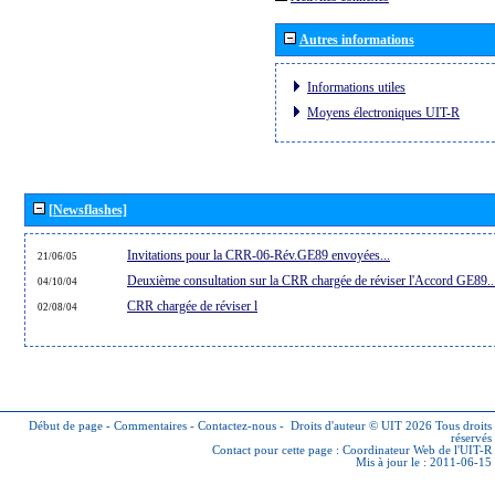
Autres informations
Informations utiles
Moyens électroniques UIT-R
[Newsflashes]
Invitations pour la CRR-06-Rév.GE89 envoyées...
21/06/05
Deuxième consultation sur la CRR chargée de réviser l'Accord GE89..
04/10/04
CRR chargée de réviser l
02/08/04
Début de page
-
Commentaires
-
Contactez-nous
-
Droits d'auteur © UIT 2026
Tous droits
réservés
Contact pour cette page :
Coordinateur Web de l'UIT-R
Mis à jour le : 2011-06-15