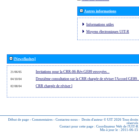
Autres informations
Informations utiles
Moyens électroniques UIT-R
[Newsflashes]
Invitations pour la CRR-06-Rév.GE89 envoyées...
21/06/05
Deuxième consultation sur la CRR chargée de réviser l'Accord GE89..
04/10/04
CRR chargée de réviser l
02/08/04
Début de page
-
Commentaires
-
Contactez-nous
-
Droits d'auteur © UIT 2026
Tous droits
réservés
Contact pour cette page :
Coordinateur Web de l'UIT-R
Mis à jour le : 2011-06-15