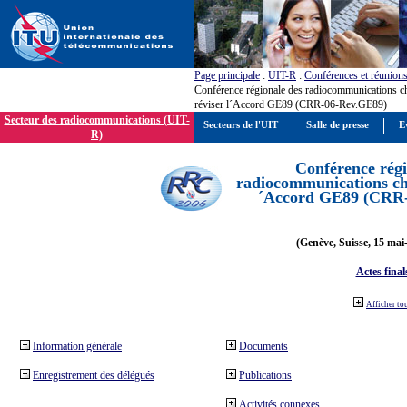
Page principale
:
UIT-R
:
Conférences et réunion
Conférence régionale des radiocommunications c
réviser l´Accord GE89 (CRR-06-Rev.GE89)
Secteur des radiocommunications (UIT-
Secteurs de l'UIT
Salle de presse
E
R)
Conférence régi
radiocommunications cha
´Accord GE89 (CRR
(Genève, Suisse, 15 mai
Actes final
Afficher to
Information générale
Documents
Enregistrement des délégués
Publications
Activités connexes