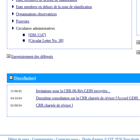
Etats membres en dehors de la zone de planification
Organisations observatrices
Pouvoirs
Circulaires administratives
[DM-1147]
[Circular Letter No. 38]
Enregistrement des délégués
[Newsflashes]
Invitations pour la CRR-06-Rév.GE89 envoyées...
21/06/05
Deuxième consultation sur la CRR chargée de réviser l'Accord GE89..
04/10/04
CRR chargée de réviser l
02/08/04
Début de page
-
Commentaires
-
Contactez-nous
-
Droits d'auteur © UIT 2026
Tous droits