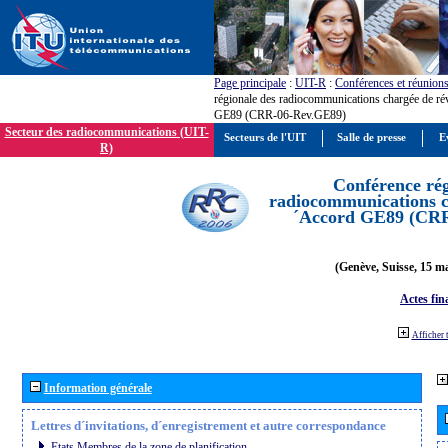
Page principale
:
UIT-R
:
Conférences et réunion
régionale des radiocommunications chargée de ré
GE89 (CRR-06-Rev.GE89)
Secteur des radiocommunications (UIT-
Secteurs de l'UIT
Salle de presse
E
R)
Conférence rég
radiocommunications ch
´Accord GE89 (CR
(Genève, Suisse, 15 ma
Actes fin
Afficher 
Information générale
Lettres d´invitations, d´enregistrement et autre correspondance
Etats Membres de la zone de planification