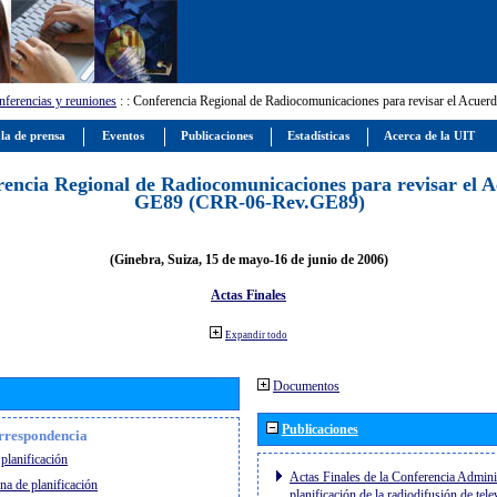
ferencias y reuniones
:
: Conferencia Regional de Radiocomunicaciones para revisar el Ac
la de prensa
Eventos
Publicaciones
Estadísticas
Acerca de la UIT
encia Regional de Radiocomunicaciones para revisar el 
GE89 (CRR-06-Rev.GE89)
(Ginebra, Suiza, 15 de mayo-16 de junio de 2006)
Actas Finales
Expandir todo
Documentos
Publicaciones
orrespondencia
planificación
Actas Finales de la Conferencia Adminis
na de planificación
planificación de la radiodifusión de tel