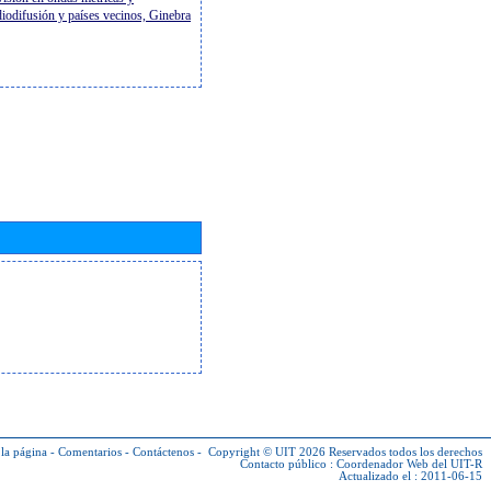
diodifusión y países vecinos, Ginebra
la página
-
Comentarios
-
Contáctenos
-
Copyright © UIT 2026
Reservados todos los derechos
Contacto público :
Coordenador Web del UIT-R
Actualizado el : 2011-06-15