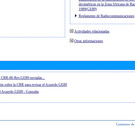
decimétricas en la Zona Africana de Ra
1989(GE89)
Reglamento de Radiocommunicaciones
Actividades relacionadas
Otras informaciones
el CRR-06-Rev.GE89 enviadas...
ón sobre la CRR para revisar el Acuerdo GE89
el Acuerdo GE89 - Consulta
Comienzo de 