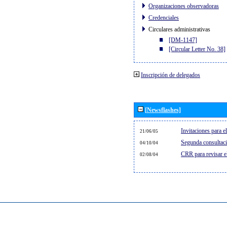
Organizaciones observadoras
Credenciales
Circulares administrativas
[DM-1147]
[Circular Letter No. 38]
Inscripción de delegados
[Newsflashes]
Invitaciones para 
21/06/05
Segunda consultaci
04/10/04
CRR para revisar 
02/08/04