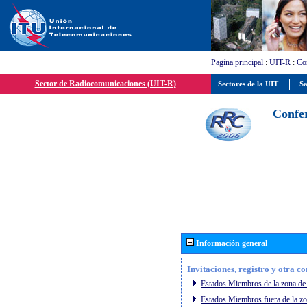
Pagína principal
:
UIT-R
:
Con
Sector de Radiocomunicaciones (UIT-R)
Sectores de la UIT
Sa
Confer
Información general
Invitaciones, registro y otra c
Estados Miembros de la zona de 
Estados Miembros fuera de la zo