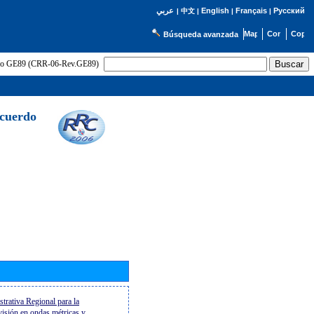
English
Français
Русский
عربي
|
中文
|
|
|
Búsqueda avanzada
uerdo GE89 (CRR-06-Rev.GE89)
Acuerdo
trativa Regional para la
evisión en ondas métricas y