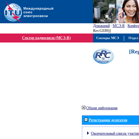
Домашний
:
МСЭ-R
:
Конфер
Rev.GE89)]
Сектор радиосвязи (МСЭ-R)
Секторы МСЭ
Отдел 
[Re
Общая информация
Регистрация делегатов
Окончательный список участн