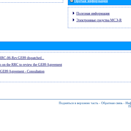
Прочая информация
Полезная информация
Электронные средства МСЭ-R
e RRC-06-Rev.GE89 dispatched...
on on the RRC to review the GE89 Agreement
 GE89 Agreement - Consultation
Подняться в верхнюю часть
-
Обратная связь
-
Инф
П