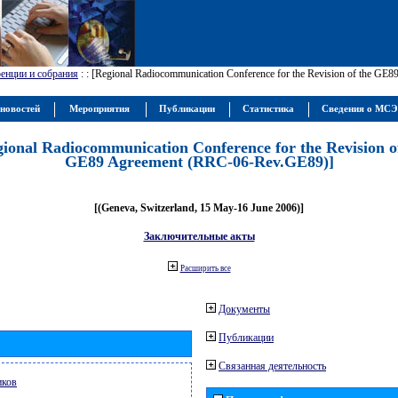
енции и собрания
:
: [Regional Radiocommunication Conference for the Revision of the GE
новостей
Мероприятия
Публикации
Статистика
Сведения о МС
gional Radiocommunication Conference for the Revision o
GE89 Agreement (RRC-06-Rev.GE89)]
[(Geneva, Switzerland, 15 May-16 June 2006)]
Заключительные акты
Расширить все
Документы
Публикации
Связанная деятельность
иков