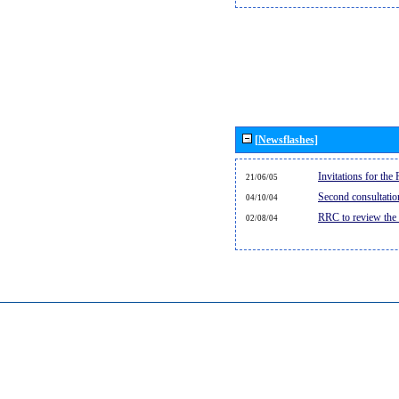
[Newsflashes]
Invitations for th
21/06/05
Second consultati
04/10/04
RRC to review the
02/08/04