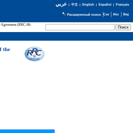
عربي
English
Español
Français
|
中文
|
|
|
Расширенный поиск
89 Agreement (RRC-06-
Э
f the