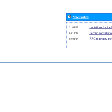
[Newsflashes]
Invitations for th
21/06/05
Second consultati
04/10/04
RRC to review the
02/08/04