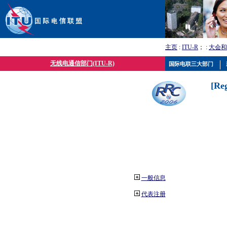
主页
:
ITU-R
； :
大会和
无线电通信部门(ITU-R)
国际电联三大部门
[Re
一般信息
代表注册