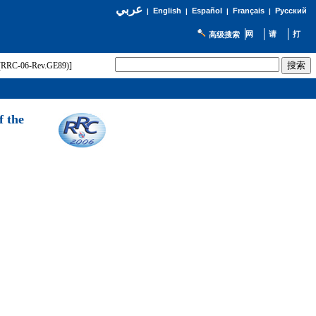
عربي
English
Español
Français
Русский
|
|
|
|
高级搜索
t (RRC-06-Rev.GE89)]
f the