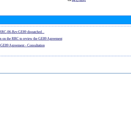
e RRC-06-Rev.GE89 dispatched...
on on the RRC to review the GE89 Agreement
 GE89 Agreement - Consultation