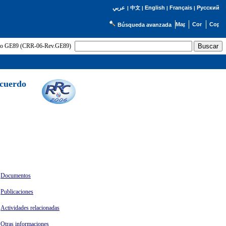
English
Français
Русский
عربي
|
中文
|
|
|
Búsqueda avanzada
uerdo GE89 (CRR-06-Rev.GE89)
Acuerdo
Documentos
Publicaciones
Actividades relacionadas
Otras informaciones