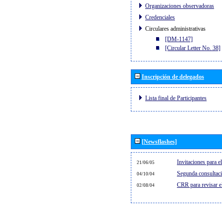
Organizaciones observadoras
Credenciales
Circulares administrativas
[DM-1147]
[Circular Letter No. 38]
Inscripción de delegados
Lista final de Participantes
[Newsflashes]
Invitaciones para 
21/06/05
Segunda consultaci
04/10/04
CRR para revisar 
02/08/04