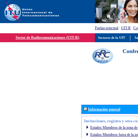
Pagína principal
:
UIT-R
:
Con
Sector de Radiocomunicaciones (UIT-R)
Sectores de la UIT
Sa
Confer
Información general
Invitaciones, registro y otra c
Estados Miembros de la zona de 
Estados Miembros fuera de la zo