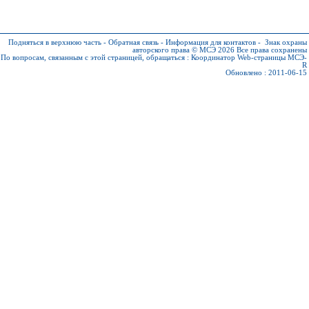
Подняться в верхнюю часть
-
Обратная связь
-
Информация для контактов
-
Знак охраны
авторского права © МСЭ 2026
Все права сохранены
По вопросам, связанным с этой страницей, обращаться :
Координатор Web-страницы МСЭ-
R
Обновлено : 2011-06-15