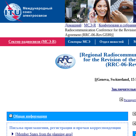
Домашний
:
МСЭ-R
:
Конференции и собрани
Radiocommunication Conference for the Revisio
Agreement (RRC-06-Rev.GE89)]
Сектор радиосвязи (МСЭ-R)
Секторы МСЭ
Отдел новостей
М
[Regional Radiocommun
for the Revision of t
(RRC-06-Re
[(Geneva, Switzerland, 15
Заключительн
Расширить
Общая информация
Письма-приглашения, регистрация и прочая корреспонденция
[Member States from the planning area]