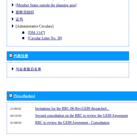
[Member States outside the planning area]
观察员组织
证书
[Administrative Circulars]
[DM-1147]
[Circular Letter No. 38]
代表注册
与会者最后名单
[Newsflashes]
Invitations for the RRC-06-Rev.GE89 dispatched...
21/06/05
Second consultation on the RRC to review the GE89 Agreement
04/10/04
RRC to review the GE89 Agreement - Consultation
02/08/04