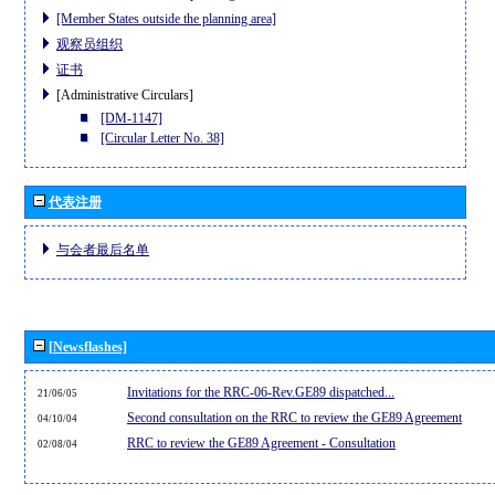
[Member States outside the planning area]
观察员组织
证书
[Administrative Circulars]
[DM-1147]
[Circular Letter No. 38]
代表注册
与会者最后名单
[Newsflashes]
Invitations for the RRC-06-Rev.GE89 dispatched...
21/06/05
Second consultation on the RRC to review the GE89 Agreement
04/10/04
RRC to review the GE89 Agreement - Consultation
02/08/04