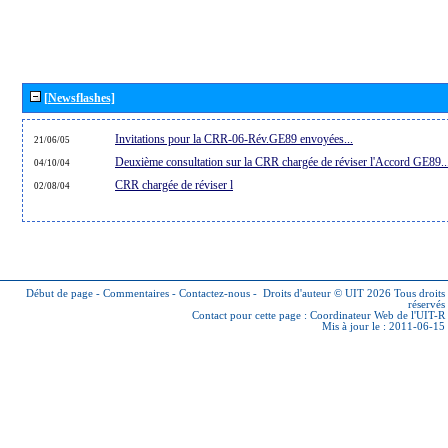
[Newsflashes]
Invitations pour la CRR-06-Rév.GE89 envoyées...
21/06/05
Deuxième consultation sur la CRR chargée de réviser l'Accord GE89..
04/10/04
CRR chargée de réviser l
02/08/04
Début de page
-
Commentaires
-
Contactez-nous
-
Droits d'auteur © UIT 2026
Tous droits
réservés
Contact pour cette page :
Coordinateur Web de l'UIT-R
Mis à jour le : 2011-06-15