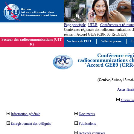
Page principale
:
UIT-R
:
Conférences et réunion
Conférence régionale des radiocommunications c
réviser l´Accord GE89 (CRR-06-Rev.GE89)
Secteur des radiocommunications (UIT-
Secteurs de l'UIT
Salle de presse
E
R)
Conférence régi
radiocommunications cha
´Accord GE89 (CRR
(Genève, Suisse, 15 mai
Actes final
Afficher to
Information générale
Documents
Enregistrement des délégués
Publications
Activités connexes