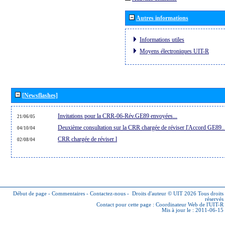
Autres informations
Informations utiles
Moyens électroniques UIT-R
[Newsflashes]
Invitations pour la CRR-06-Rév.GE89 envoyées...
21/06/05
Deuxième consultation sur la CRR chargée de réviser l'Accord GE89..
04/10/04
CRR chargée de réviser l
02/08/04
Début de page
-
Commentaires
-
Contactez-nous
-
Droits d'auteur © UIT 2026
Tous droits
réservés
Contact pour cette page :
Coordinateur Web de l'UIT-R
Mis à jour le : 2011-06-15