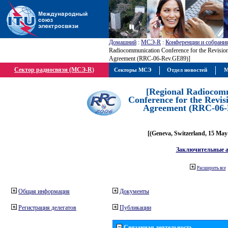
Домашний
:
МСЭ-R
:
Конференции и собрани
Radiocommunication Conference for the Revisio
Agreement (RRC-06-Rev.GE89)]
Сектор радиосвязи (МСЭ-R)
Секторы МСЭ
Отдел новостей
М
[Regional Radiocom
Conference for the Revis
Agreement (RRC-06-
[(Geneva, Switzerland, 15 May
Заключительные 
Расширить все
Общая информация
Документы
Регистрация делегатов
Публикации
Связанная деятельность