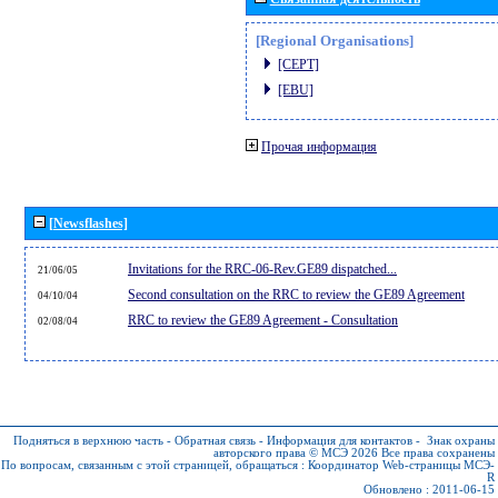
[Regional Organisations]
[CEPT]
[EBU]
Прочая информация
[Newsflashes]
Invitations for the RRC-06-Rev.GE89 dispatched...
21/06/05
Second consultation on the RRC to review the GE89 Agreement
04/10/04
RRC to review the GE89 Agreement - Consultation
02/08/04
Подняться в верхнюю часть
-
Обратная связь
-
Информация для контактов
-
Знак охраны
авторского права © МСЭ 2026
Все права сохранены
По вопросам, связанным с этой страницей, обращаться :
Координатор Web-страницы МСЭ-
R
Обновлено : 2011-06-15