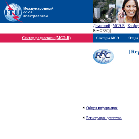
Домашний
:
МСЭ-R
:
Конфер
Rev.GE89)]
Сектор радиосвязи (МСЭ-R)
Секторы МСЭ
Отдел 
[Re
Общая информация
Регистрация делегатов