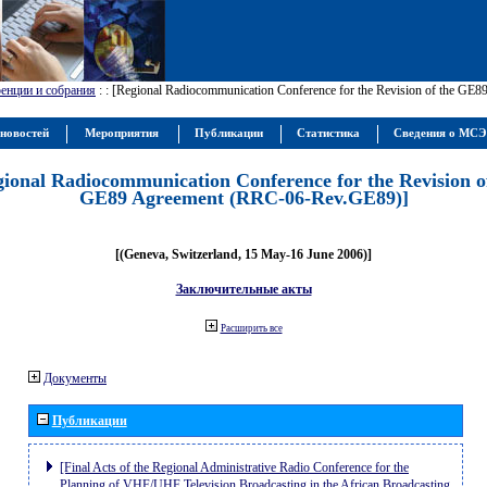
енции и собрания
:
: [Regional Radiocommunication Conference for the Revision of the GE
новостей
Мероприятия
Публикации
Статистика
Сведения о МС
gional Radiocommunication Conference for the Revision o
GE89 Agreement (RRC-06-Rev.GE89)]
[(Geneva, Switzerland, 15 May-16 June 2006)]
Заключительные акты
Расширить все
Документы
Публикации
[Final Acts of the Regional Administrative Radio Conference for the
Planning of VHF/UHF Television Broadcasting in the African Broadcasting