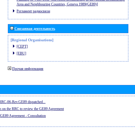
Area and Neighbouring Countries, Geneva 1989(GE89)]
Регламент радиосвязи
Связанная деятельность
[Regional Organisations]
[CEPT]
[EBU]
Прочая информация
e RRC-06-Rev.GE89 dispatched...
on on the RRC to review the GE89 Agreement
 GE89 Agreement - Consultation