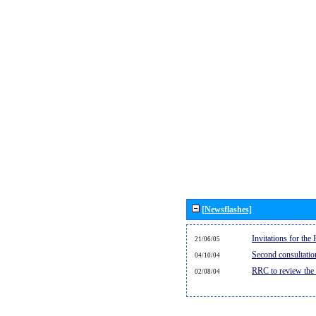
[Newsflashes]
Invitations for th
21/06/05
Second consultati
04/10/04
RRC to review the
02/08/04