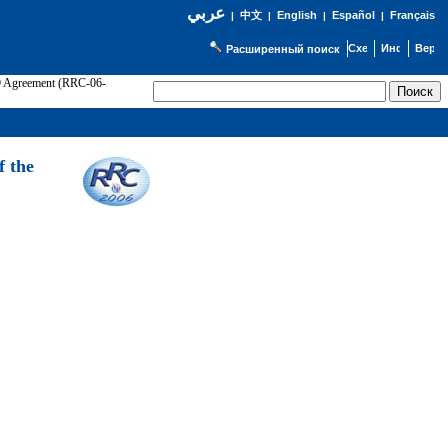
عربي
English
Español
Français
|
中文
|
|
|
Расширенный поиск
89 Agreement (RRC-06-
Э
f the