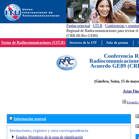
Pagína principal
:
UIT-R
:
Conferencias y reunio
Regional de Radiocomunicaciones para revisar e
(CRR-06-Rev.GE89)
Sector de Radiocomunicaciones (UIT-R)
Sectores de la UIT
Sala de prensa
Conferencia R
Radiocomunicaciones
Acuerdo GE89 (CR
(Ginebra, Suiza, 15 de mayo
Actas Fina
Expandir 
Información general
Invitaciones, registro y otra correspondencia
Estados Miembros de la zona de planificación