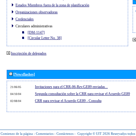
Estados Miembros fuera de la zona de planificación
Organizaciones observadoras
Credenciales
Circulares administrativas
[DM-1147]
[Circular Letter No. 38]
Inscripción de delegados
[Newsflashes]
Invitaciones para el CRR-06-Rev.GE89 enviadas...
21/06/05
Segunda consultación sobre la CRR para revisar el Acuerdo GE89
04/10/04
CRR para revisar el Acuerdo GE89 - Consulta
02/08/04
Comienzo de la página
-
Comentarios
-
Contáctenos
-
Copyright © UIT 2026
Reservados todos