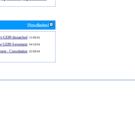
[Newsflashes]
v.GE89 dispatched...
21/06/05
the GE89 Agreement
04/10/04
ent - Consultation
02/08/04