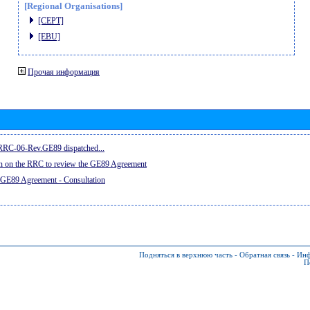
[Regional Organisations]
[CEPT]
[EBU]
Прочая информация
e RRC-06-Rev.GE89 dispatched...
on on the RRC to review the GE89 Agreement
 GE89 Agreement - Consultation
Подняться в верхнюю часть
-
Обратная связь
-
Инф
П