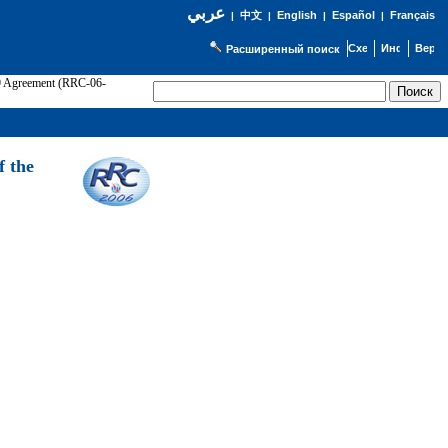
عربي
English
Español
Français
|
中文
|
|
|
Расширенный поиск
89 Agreement (RRC-06-
Э
f the