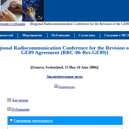
енции и собрания
:
: [Regional Radiocommunication Conference for the Revision of the GE
новостей
Мероприятия
Публикации
Статистика
Сведения о МС
gional Radiocommunication Conference for the Revision o
GE89 Agreement (RRC-06-Rev.GE89)]
[(Geneva, Switzerland, 15 May-16 June 2006)]
Заключительные акты
Расширить все
Документы
Публикации
Связанная деятельность