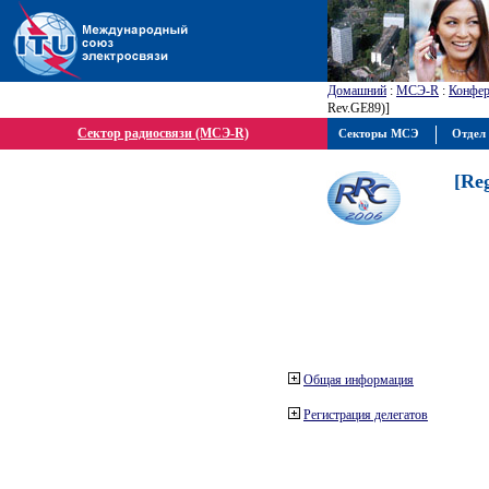
Домашний
:
МСЭ-R
:
Конфер
Rev.GE89)]
Сектор радиосвязи (МСЭ-R)
Секторы МСЭ
Отдел 
[Re
Общая информация
Регистрация делегатов