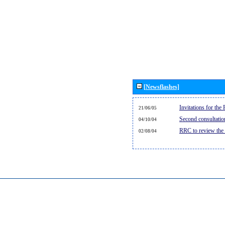
[Newsflashes]
Invitations for th
21/06/05
Second consultati
04/10/04
RRC to review the
02/08/04