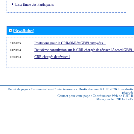
Liste finale des Participants
[Newsflashes]
Invitations pour la CRR-06-Rév.GE89 envoyées...
21/06/05
Deuxième consultation sur la CRR chargée de réviser l'Accord GE89..
04/10/04
CRR chargée de réviser l
02/08/04
Début de page
-
Commentaires
-
Contactez-nous
-
Droits d'auteur © UIT 2026
Tous droits
réservés
Contact pour cette page :
Coordinateur Web de l'UIT-R
Mis à jour le : 2011-06-15