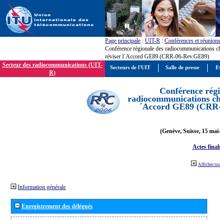
Page principale
:
UIT-R
:
Conférences et réunion
Conférence régionale des radiocommunications c
réviser l´Accord GE89 (CRR-06-Rev.GE89)
Secteur des radiocommunications (UIT-
Secteurs de l'UIT
Salle de presse
E
R)
Conférence régi
radiocommunications cha
´Accord GE89 (CRR
(Genève, Suisse, 15 mai
Actes final
Afficher to
Information générale
Enregistrement des délégués