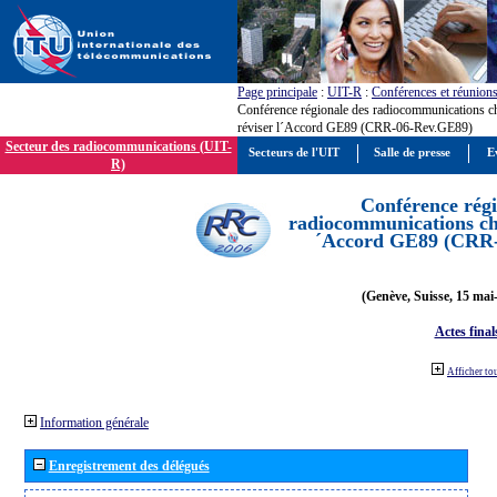
Page principale
:
UIT-R
:
Conférences et réunion
Conférence régionale des radiocommunications c
réviser l´Accord GE89 (CRR-06-Rev.GE89)
Secteur des radiocommunications (UIT-
Secteurs de l'UIT
Salle de presse
E
R)
Conférence régi
radiocommunications cha
´Accord GE89 (CRR
(Genève, Suisse, 15 mai
Actes final
Afficher to
Information générale
Enregistrement des délégués