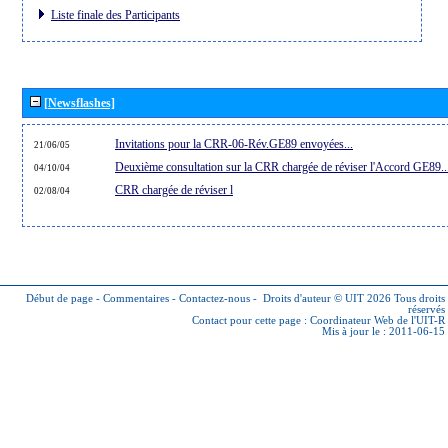
Liste finale des Participants
[Newsflashes]
Invitations pour la CRR-06-Rév.GE89 envoyées...
21/06/05
Deuxième consultation sur la CRR chargée de réviser l'Accord GE89..
04/10/04
CRR chargée de réviser l
02/08/04
Début de page
-
Commentaires
-
Contactez-nous
-
Droits d'auteur © UIT 2026
Tous droits
réservés
Contact pour cette page :
Coordinateur Web de l'UIT-R
Mis à jour le : 2011-06-15