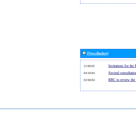
[Newsflashes]
Invitations for th
21/06/05
Second consultati
04/10/04
RRC to review the
02/08/04