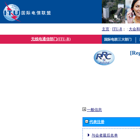
主页
:
ITU-R
； :
大会和
无线电通信部门(ITU-R)
国际电联三大部门
[Re
一般信息
代表注册
与会者最后名单