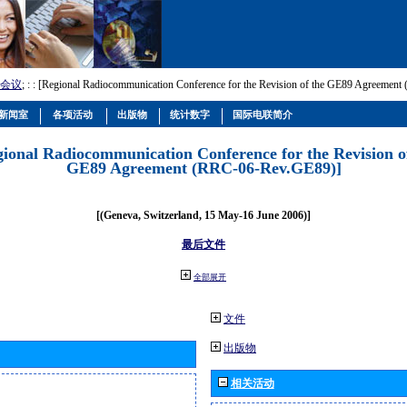
会议
; :
: [Regional Radiocommunication Conference for the Revision of the GE89 Agreemen
新闻室
各项活动
出版物
统计数字
国际电联简介
gional Radiocommunication Conference for the Revision o
GE89 Agreement (RRC-06-Rev.GE89)]
[(Geneva, Switzerland, 15 May-16 June 2006)]
最后文件
全部展开
文件
出版物
相关活动