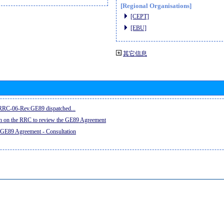
[Regional Organisations]
[CEPT]
[EBU]
其它信息
e RRC-06-Rev.GE89 dispatched...
on on the RRC to review the GE89 Agreement
 GE89 Agreement - Consultation