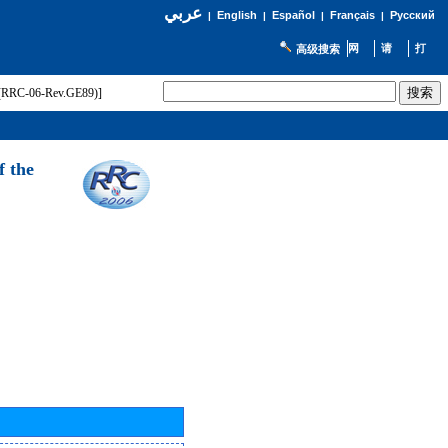
عربي
English
Español
Français
Русский
|
|
|
|
高级搜索
t (RRC-06-Rev.GE89)]
f the