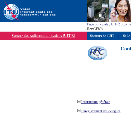
Page principale
:
UIT-R
:
Confé
Rev.GE89)
Secteur des radiocommunications (UIT-R)
Secteurs de l'UIT
Salle 
Conf
Information générale
Enregistrement des délégués