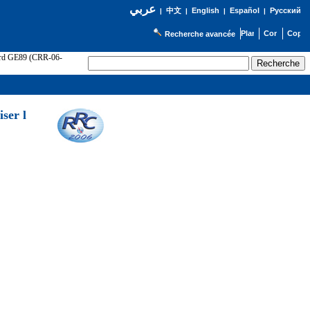
عربي
English
Español
Русский
|
中文
|
|
|
Recherche avancée
cord GE89 (CRR-06-
ser l