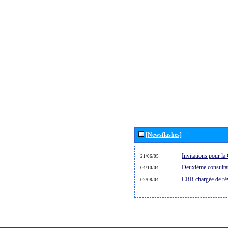
[Newsflashes]
Invitations pour 
21/06/05
Deuxième consultat
04/10/04
CRR chargée de rév
02/08/04