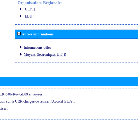
Organisations Régionales
[CEPT]
[EBU]
Autres informations
Informations utiles
Moyens électroniques UIT-R
la CRR-06-Rév.GE89 envoyées...
ion sur la CRR chargée de réviser l'Accord GE89...
iser l