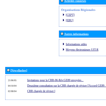
Activités connexes
Organisations Régionales
[CEPT]
[EBU]
Autres informations
Informations utiles
Moyens électroniques UIT-R
[Newsflashes]
Invitations pour la CRR-06-Rév.GE89 envoyées...
21/06/05
Deuxième consultation sur la CRR chargée de réviser l'Accord GE89..
04/10/04
CRR chargée de réviser l
02/08/04