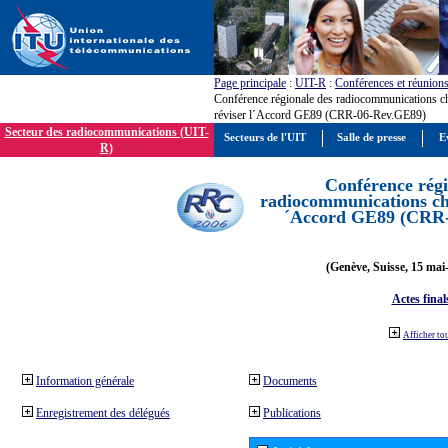
Page principale
:
UIT-R
:
Conférences et réunion
Conférence régionale des radiocommunications c
réviser l´Accord GE89 (CRR-06-Rev.GE89)
Secteur des radiocommunications (UIT-
Secteurs de l'UIT
Salle de presse
E
R)
Conférence régi
radiocommunications cha
´Accord GE89 (CRR
(Genève, Suisse, 15 mai
Actes final
Afficher to
Information générale
Documents
Enregistrement des délégués
Publications