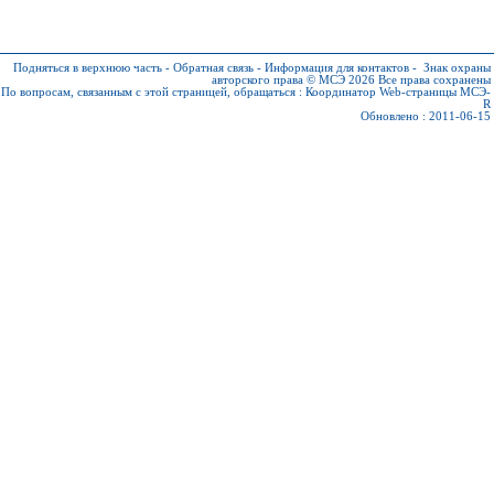
Подняться в верхнюю часть
-
Обратная связь
-
Информация для контактов
-
Знак охраны
авторского права © МСЭ 2026
Все права сохранены
По вопросам, связанным с этой страницей, обращаться :
Координатор Web-страницы МСЭ-
R
Обновлено : 2011-06-15