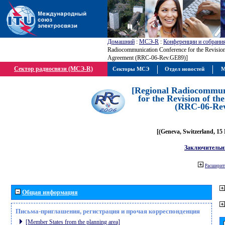
Домашний
:
МСЭ-R
:
Конференции и собрани
Radiocommunication Conference for the Revisio
Agreement (RRC-06-Rev.GE89)]
Сектор радиосвязи (МСЭ-R)
Секторы МСЭ
Отдел новостей
М
[Regional Radiocommun
for the Revision of t
(RRC-06-Re
[(Geneva, Switzerland, 15
Заключительн
Расширить
Общая информация
Письма-приглашения, регистрация и прочая корреспонденция
[Member States from the planning area]