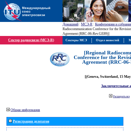
Домашний
:
МСЭ-R
:
Конференции и собрани
Radiocommunication Conference for the Revisio
Agreement (RRC-06-Rev.GE89)]
Сектор радиосвязи (МСЭ-R)
Секторы МСЭ
Отдел новостей
М
[Regional Radiocom
Conference for the Revis
Agreement (RRC-06-
[(Geneva, Switzerland, 15 May
Заключительные 
Расширить все
Общая информация
Регистрация делегатов