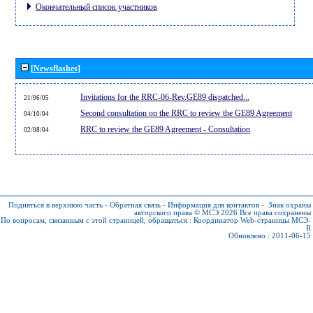
Окончательный список участников
[Newsflashes]
Invitations for the RRC-06-Rev.GE89 dispatched...
21/06/05
Second consultation on the RRC to review the GE89 Agreement
04/10/04
RRC to review the GE89 Agreement - Consultation
02/08/04
Подняться в верхнюю часть
-
Обратная связь
-
Информация для контактов
-
Знак охраны
авторского права © МСЭ 2026
Все права сохранены
По вопросам, связанным с этой страницей, обращаться :
Координатор Web-страницы МСЭ-
R
Обновлено : 2011-06-15