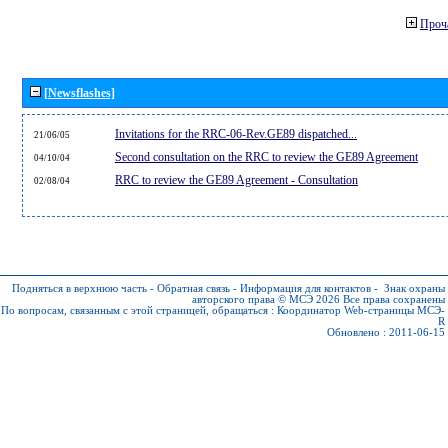
Проч
[Newsflashes]
Invitations for the RRC-06-Rev.GE89 dispatched...
21/06/05
Second consultation on the RRC to review the GE89 Agreement
04/10/04
RRC to review the GE89 Agreement - Consultation
02/08/04
Подняться в верхнюю часть
-
Обратная связь
-
Информация для контактов
-
Знак охраны
авторского права © МСЭ 2026
Все права сохранены
По вопросам, связанным с этой страницей, обращаться :
Координатор Web-страницы МСЭ-
R
Обновлено : 2011-06-15