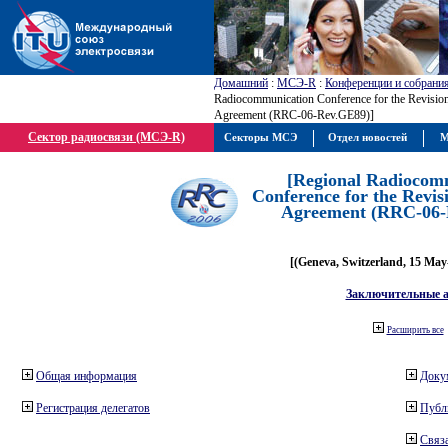
Домашний
:
МСЭ-R
:
Конференции и собрани
Radiocommunication Conference for the Revisio
Agreement (RRC-06-Rev.GE89)]
Сектор радиосвязи (МСЭ-R)
Секторы МСЭ
Отдел новостей
М
[Regional Radiocom
Conference for the Revis
Agreement (RRC-06-
[(Geneva, Switzerland, 15 May
Заключительные 
Расширить все
Общая информация
Доку
Регистрация делегатов
Публ
Связа