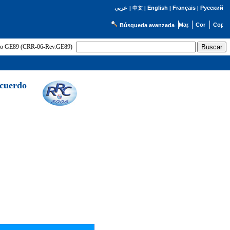
English
Français
Русский
عربي
|
中文
|
|
|
Búsqueda avanzada
uerdo GE89 (CRR-06-Rev.GE89)
Acuerdo