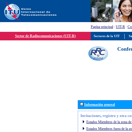
Pagína principal
:
UIT-R
:
Con
Sector de Radiocomunicaciones (UIT-R)
Sectores de la UIT
Sa
Confer
Información general
Invitaciones, registro y otra c
Estados Miembros de la zona de 
Estados Miembros fuera de la zo