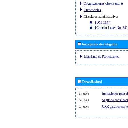
Organizaciones observadoras
Credenciales
Circulares administrativas
[DM-1147]
[Circular Letter No. 38]
Inscripción de delegados
Lista final de Participantes
[Newsflashes]
Invitaciones para 
21/06/05
Segunda consultaci
04/10/04
CRR para revisar 
02/08/04