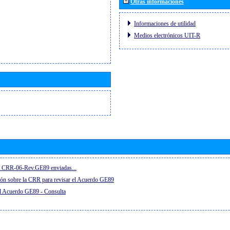
Otras informaciones
Informaciones de utilidad
Medios electrónicos UIT-R
el CRR-06-Rev.GE89 enviadas...
ón sobre la CRR para revisar el Acuerdo GE89
el Acuerdo GE89 - Consulta